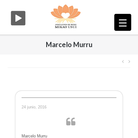
Saltar
al
contenido
Marcelo Murru
Nave
de
entr
24 junio, 2016
Marcelo Murru