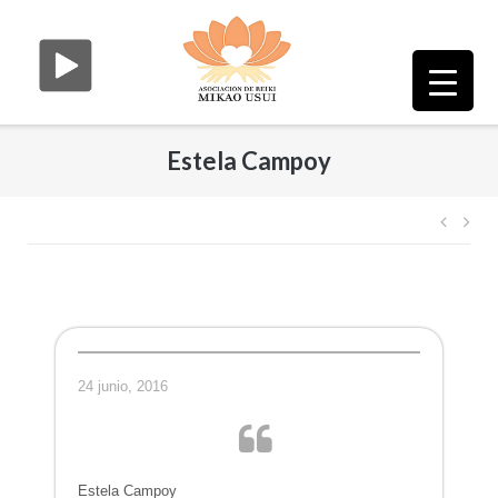
Saltar
al
contenido
Estela Campoy
Nave
de
entr
24 junio, 2016
Estela Campoy